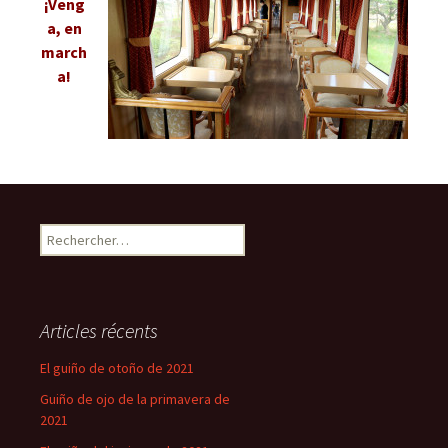
¡Veng
a, en
march
a!
Rechercher :
Articles récents
El guiño de otoño de 2021
Guiño de ojo de la primavera de
2021