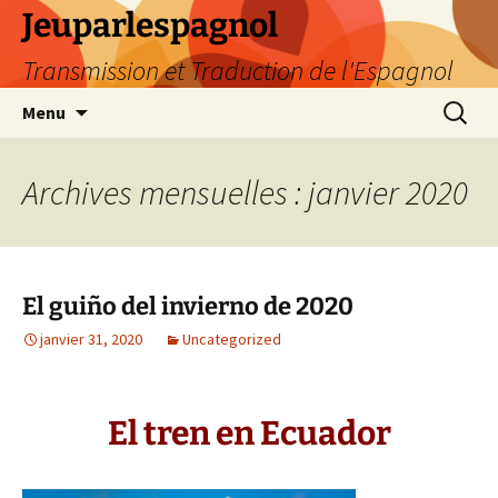
Aller
Jeuparlespagnol
au
Transmission et Traduction de l'Espagnol
contenu
Recherc
Menu
Archives mensuelles : janvier 2020
El guiño del invierno de 2020
janvier 31, 2020
Uncategorized
El tren en Ecuador