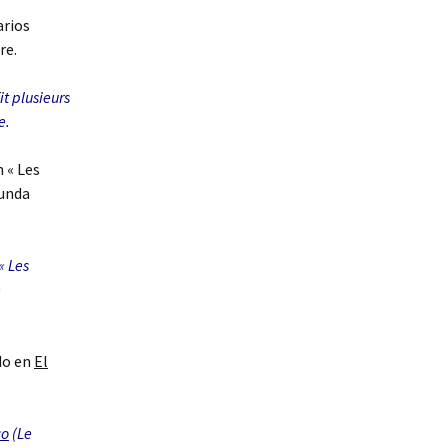
arios
re.
it plusieurs
e.
n « Les
funda
« Les
e
ado en
El
co
(Le