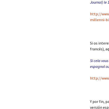
Journal) le
http://www
millenni-b
Si os inter
francés), a
Si cela vous
espagnol ou 
http://www
Y por fin, 
versión esp