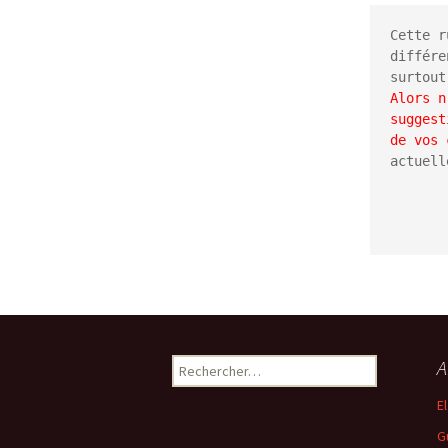
Cette r
différe
Alors n
suggest
de vos 
actuell
          
Rechercher :
A
E
G