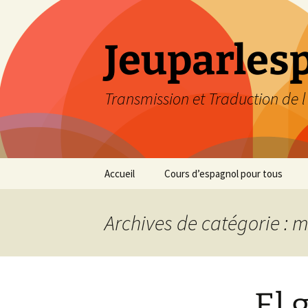
Aller
au
contenu
Jeuparles
Transmission et Traduction de 
Accueil
Cours d’espagnol pour tous
Présentation
Méthodes
Archives de catégorie : 
Presse
Cours individuels &
collectifs
Ateliers
El 
Stages