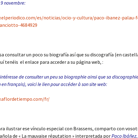
 19 novembre:
.elperiodico.com/es/noticias/ocio-y-cultura/paco-ibanez-palau-fe
ianciotto-4684929
esa consultar un poco su biografía así que su discografía (en castel
quí tenéis el enlace para acceder a su página web, :
 intéresse de consulter un peu sa biographie ainsi que sa discographi
en français), v
oici le lien pour accéder à son site web:
.aflordetiempo.com/fr/
para ilustrar ese vínculo especial con Brassens, comparto con voso
añola de « La mauvaise réputation » interpretada por
Paco Ibáñez,