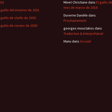
021
Minet Christiane
dans
El guiño de
mes de marzo de 2016
l guiño del invierno de 2021
Duverne Danièle
dans
l guiño de otoño de 2020
Prochainement
l guiño de verano de 2020
georges moustakos
dans
Traduction & Interprétariat
Manu
dans
Accueil