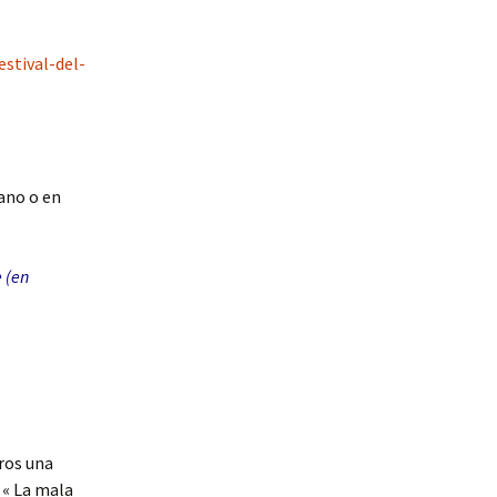
stival-del-
lano o en
e (en
tros una
« La mala