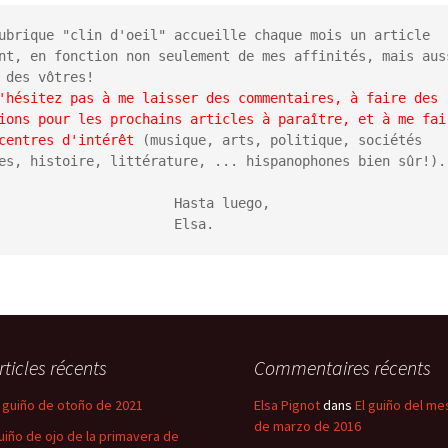
ubrique "clin d'oeil" accueille chaque mois un article 
nt, en fonction non seulement de mes affinités, mais auss
'hésitez pas à me laisser des commentaires, à faire des 
ions pour les prochains articles à paraître, et à me fair
centres d'intérêt 
(musique, arts, politique, sociétés 
es, histoire, littérature, ... hispanophones bien sûr!).

                   Hasta luego,

                             Elsa.
rticles récents
Commentaires récents
l guiño de otoño de 2021
Elsa Pignot
dans
El guiño del me
de marzo de 2016
uiño de ojo de la primavera de