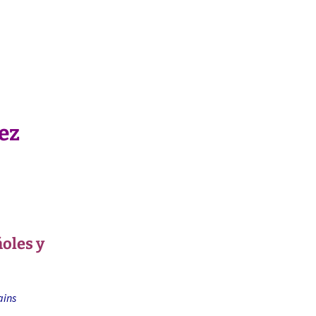
ez
oles y
ains