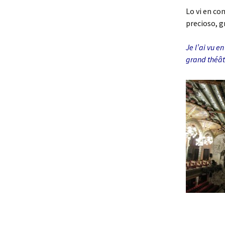
Lo vi en co
precioso, g
Je l’ai vu e
grand théât