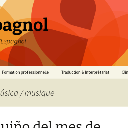
pagnol
l'Espagnol
Formation professionnelle
Traduction & Interprétariat
Clin
Notre Démarche Qualité
Traduction
música / musique
Pour qui ?
Interprétariat
Nos formules
Aides à la communication
guiño del mes de
Tarifs