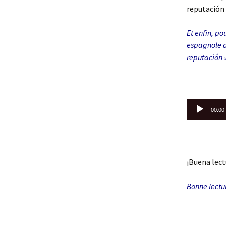
reputación 
Et enfin, po
espagnole d
reputación 
Lecteur
00:00
audio
¡Buena lect
Bonne lectu