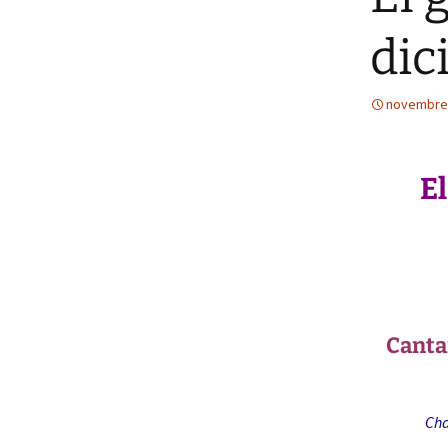
dic
Tarifs
novembre 
El
Canta
Cha