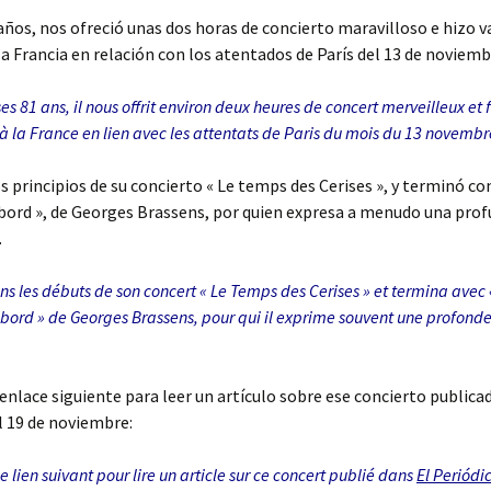
años, nos ofreció unas dos horas de concierto maravilloso e hizo v
 Francia en relación con los atentados de París del 13 de noviemb
es 81 ans, il nous offrit environ deux heures de concert merveilleux et f
la France en lien avec les attentats de Paris du mois du 13 novembr
s principios de su concierto « Le temps des Cerises », y terminó co
bord », de Georges Brassens, por quien expresa a menudo una pro
.
ns les débuts de son concert « Le Temps des Cerises » et termina avec 
bord » de Georges Brassens, pour qui il exprime souvent une profond
 enlace siguiente para leer un artículo sobre ese concierto public
l 19 de noviembre:
le lien suivant pour lire un article sur ce concert publié dans
El Periódi