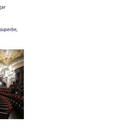
gar
 superbe,