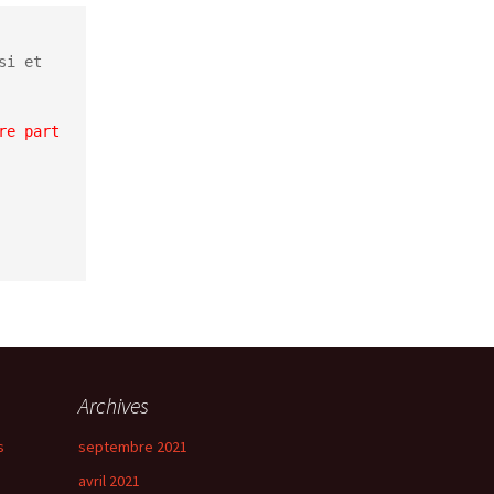
i et 
e part 
Archives
s
septembre 2021
avril 2021