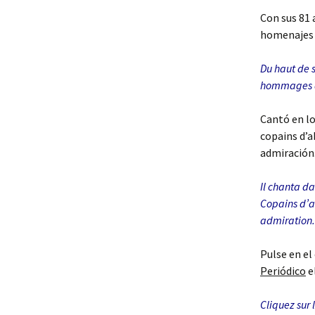
Con sus 81 
homenajes a
Du haut de s
hommages à 
Cantó en lo
copains d’a
admiración
Il chanta da
Copains d’a
admiration.
Pulse en el
Periódico
e
Cliquez sur 